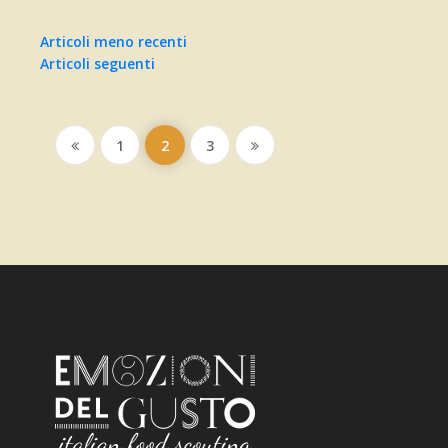
Navigazione
Articoli meno recenti
Articoli seguenti
articoli
1
2
3