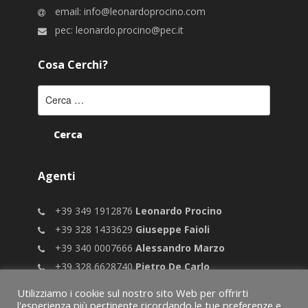
email:
info@leonardoprocino.com
pec:
leonardo.procino@pec.it
Cosa Cerchi?
Ricerca
per:
Agenti
+39 349 1912876
Leonardo Procino
+39 328 1433629
Giuseppe Faioli
+39 340 0007666
Alessandro Marzo
+39 328 6628740
Pietro De Carlo
Utilizziamo i cookie sul nostro sito Web per offrirti
l'esperienza più pertinente ricordando le tue preferenze e